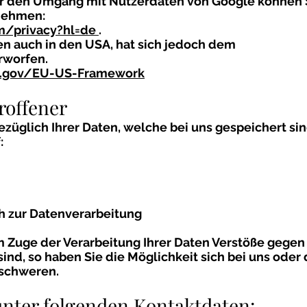
r den Umgang mit Nutzerdaten von Google können 
nehmen:
om/privacy?hl=de
.
en auch in den USA, hat sich jedoch dem
rworfen.
ld.gov/EU-US-Framework
roffener
ezüglich Ihrer Daten, welche bei uns gespeichert si
:
 zur Datenverarbeitung
 Zuge der Verarbeitung Ihrer Daten Verstöße gegen
ind, so haben Sie die Möglichkeit sich bei uns oder 
schweren.
unter folgenden Kontaktdaten: