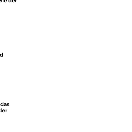
Sie der
nd
 das
der