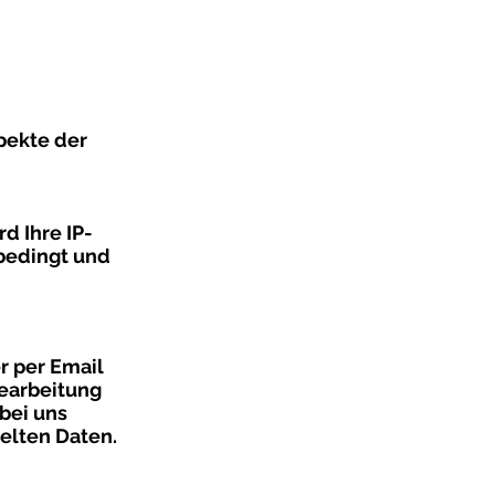
pekte der
d Ihre IP-
 bedingt und
r per Email
Bearbeitung
bei uns
telten Daten.