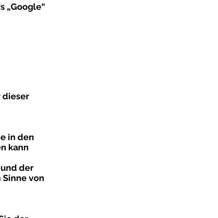
s „Google“
 dieser
e in den
en kann
 und der
m Sinne von