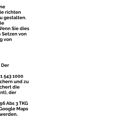
ine
ie richten
u gestalten.
ie
Wenn Sie dies
s Setzen von
ng von
 Der
 1 543 1000
ichern und zu
chert die
nt), der
96 Abs 3 TKG
n Google Maps
 werden.