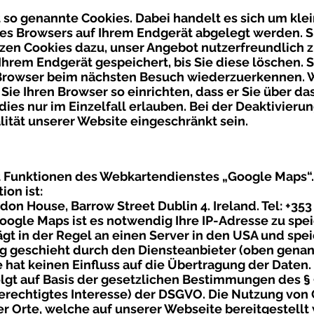
so genannte Cookies. Dabei handelt es sich um kle
 des Browsers auf Ihrem Endgerät abgelegt werden. S
zen Cookies dazu, unser Angebot nutzerfreundlich z
Ihrem Endgerät gespeichert, bis Sie diese löschen. S
 Browser beim nächsten Besuch wiederzuerkennen. 
Sie Ihren Browser so einrichten, dass er Sie über da
dies nur im Einzelfall erlauben. Bei der Deaktivieru
lität unserer Website eingeschränkt sein.
 Funktionen des Webkartendienstes „Google Maps“.
ion ist:
on House, Barrow Street Dublin 4. Ireland. Tel: +353
ogle Maps ist es notwendig Ihre IP-Adresse zu spe
gt in der Regel an einen Server in den USA und spei
ng geschieht durch den Diensteanbieter (oben genan
hat keinen Einfluss auf die Übertragung der Daten.
lgt auf Basis der gesetzlichen Bestimmungen des § 
 (berechtigtes Interesse) der DSGVO. Die Nutzung vo
der Orte, welche auf unserer Webseite bereitgestellt