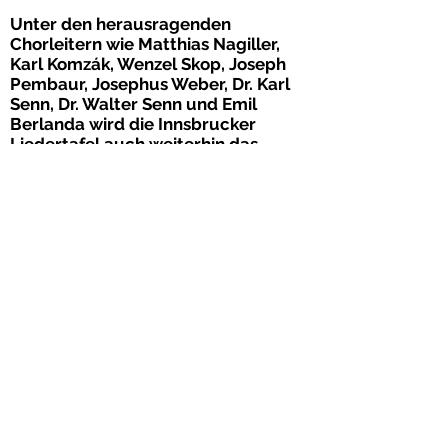
Unter den herausragenden
Chorleitern wie
Matthias Nagiller,
Karl Komzák, Wenzel Skop, Joseph
Pembaur, Josephus Weber, Dr. Karl
Senn, Dr. Walter Senn und Emil
Berlanda
wird die Innsbrucker
Liedertafel auch weiterhin das
heimatliche Liedgut pflegen, Werke
großer Meister aufführen und
zeitgenössische Musik in ihre
Chorarbeit integrieren.